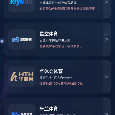
01
关于我们