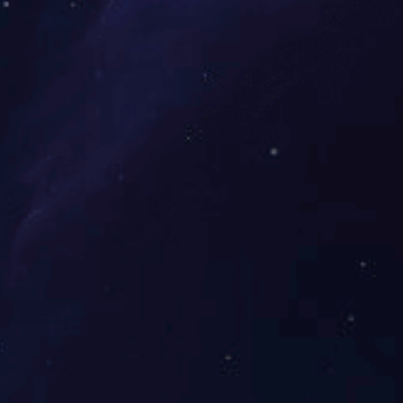
PP中空克拉管
排水管
<
1
2
>
前往
页