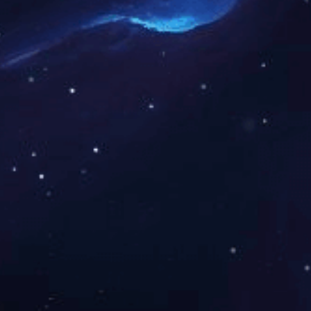
波纹管
特殊缠绕增强管