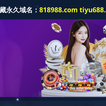
登入
方站在线登入-开云(中
关于塑之
产品中
研发生
国)
源
心
产
研发生产