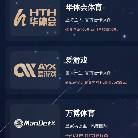
研发生产
各类管材成品
Various Pipe
ts
各类管材成品