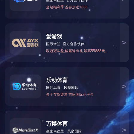
巴基斯坦塑料制造商协会致力于在国内外展示巴基斯坦塑料
制造业，鼓励塑料加工业的发展，团结和推进企业之间的合作，
促进个人和企业参与塑料加工业和塑料贸易。
2019年巴基斯坦塑料展不仅是塑料制造行业的博览会，更是
为各行业从业者提供了展示产品、学习成长和全产业链社交互动
的机会。
我们将带着我们最新的塑料挤出机和PE制管机到展会上展示
给我们的参观者，让大家更多地了解我们的产品和我们的公司。
同时，我们将派我们的高级工程师和最有经验的业务员到那里向
参观者介绍我们的产品。他们将以他们对技术和产品的了解专业
地回答您的所有问题。
苏州塑之源有限公司位于苏州市太仓双丰工业区，是一家致
力于中高档塑料挤出成型设备研发的高科技创新型公司。工作范
围从管材挤出机行业、型材挤出机行业和造粒机等应用，到为
单、双螺杆挤出机模具等下游设备提供解决方案的设备组装。根
据客户的不同需求，提供特殊设计的节能、智能化挤压生产线。