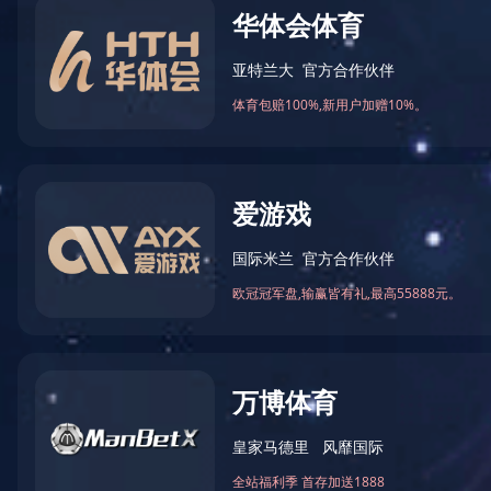
在刚刚结束的Chinaplas 2021上，塑之源机
和产品质量，持续提升生产效率.挤出机配有特殊
率。挤出机采用进口品牌节能同步伺服电机，与直
益。筒体采用带保温罩的新型加热技术，与传统电加热器相比
螺杆挤出机产能较普通挤出机提高50%左右，达
作为管道行业的新生力量，塑之源机械将以“智
命更长、安全性更高、更节能、品质和性能更优越