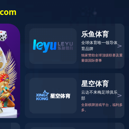
新闻资
售后服
联系我
讯
务
们
相关新闻
2026年江苏奥瑞斯/塑之源机械年会盛
典圆满举行
骏马迎春 福满新元|江苏奥瑞斯/塑之
源机械2026年放假通知