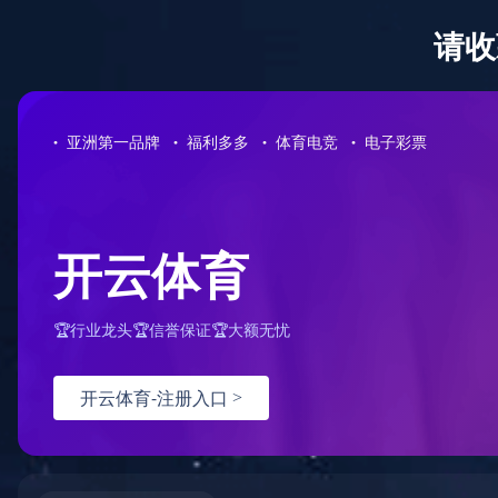
开云网页版·官方站在线
开云网页版·官
开云网页版·官方站在线登入
中国国际橡塑展上的